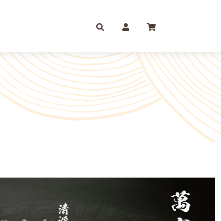
庫存摺
一尺
尺六
紙 組合包/套裝盒裝金
尺三
尺八
運/補財庫/盒裝金 相關
尺四
2尺
品質 環保金紙 週邊
尺六
2尺6
條/元寶
燭、油品
文