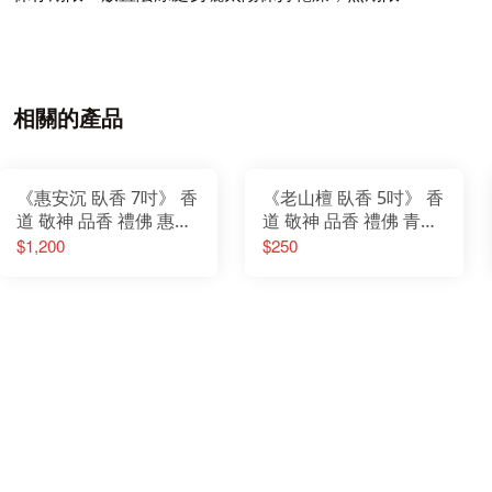
相關的產品
《惠安沉 臥香 7吋》 香
《老山檀 臥香 5吋》 香
道 敬神 品香 禮佛 惠安
道 敬神 品香 禮佛 青洲
沉
沉
$1,200
$250