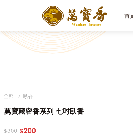
首
全部
臥香
萬寶藏密香系列 七吋臥香
200
300
$
$