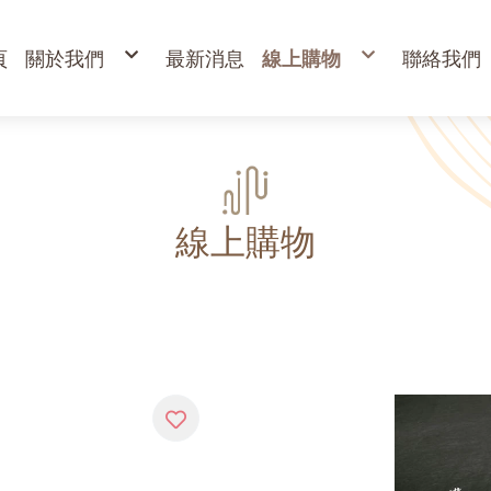
頁
關於我們
最新消息
線上購物
聯絡我們
購物說明
出清專區
退換貨說明
立香
常見問答
24H香環
防詐騙說明
貢香
盤香
臥香
香粉
束柴 原木塊
香塔,元寶香,無黏香
環保金紙、燭、油
財
寵物禮儀 紙紮品
金
線上購物
開
高
金
蠟
疏