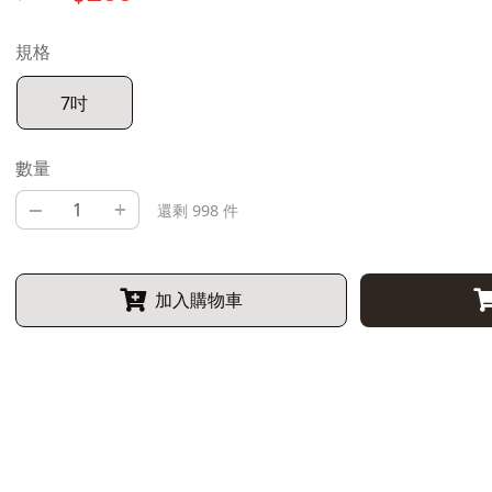
規格
7吋
數量
–
+
還剩 998 件
加入購物車