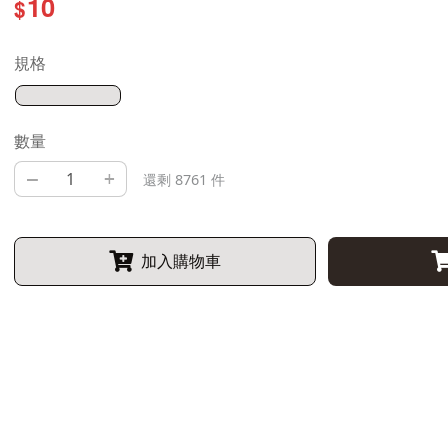
10
$
規格
數量
–
+
還剩 8761 件
加入購物車