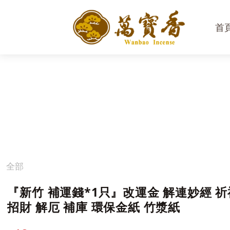
首
全部
『新竹 補運錢*1只』改運金 解連妙經 祈
招財 解厄 補庫 環保金紙 竹漿紙