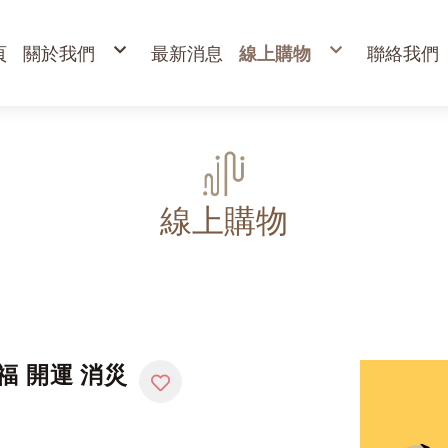
頁
關於我們
最新消息
線上購物
聯絡我們
購物說明
出清專區
退換貨說明
立香
常見問答
24H香環
防詐騙說明
貢香
盤香
臥香
香粉
束柴 原木塊
香塔,元寶香,無黏香
環保金紙、燭、油
財
寵物禮儀 紙紮品
金
線上購物
開
高
金
蠟
疏
福 開運 消災