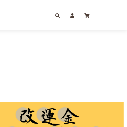
庫存摺
一尺
尺六
紙 組合包/套裝盒裝金
尺三
尺八
運/補財庫/盒裝金 相關
尺四
2尺
品質 環保金紙 週邊
尺六
2尺6
條/元寶
燭、油品
文