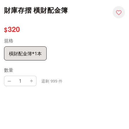
財庫存摺 橫財配金簿
320
$
規格
橫財配金簿*1本
數量
–
+
還剩 999 件