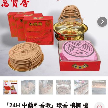
『24H 中藥料香環』環香 梢楠 檀