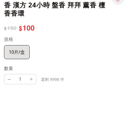
香 漢方 24小時 盤香 拜拜 薰香 檀
香香環
100
150
$
$
規格
10片/盒
數量
–
+
還剩 9998 件