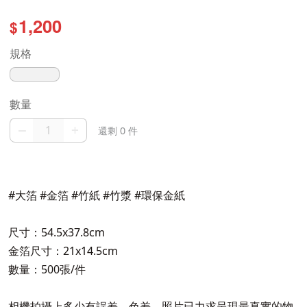
1,200
$
規格
數量
–
+
還剩 0 件
#大箔 #金箔 #竹紙 #竹漿 #環保金紙
尺寸：54.5x37.8cm
金箔尺寸：21x14.5cm
數量：500張/件
相機拍攝上多少有誤差、色差，照片已力求呈現最真實的物