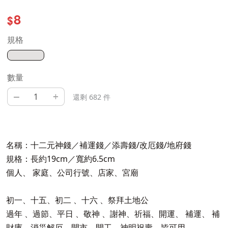
8
$
規格
數量
–
+
還剩 682 件
名稱：十二元神錢／補運錢／添壽錢/改厄錢/地府錢
規格：長約19cm／寬約6.5cm
個人、 家庭、公司行號、店家、宮廟
初一、十五、初二 、十六 、祭拜土地公
過年 、過節、平日 、敬神 、謝神、祈福、開運、 補運、 補
財庫、消災解厄、開市、開工、神明祝壽，皆可用。