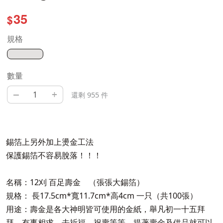
35
$
規格
數量
–
+
還剩 955 件
錫箔上另外加上燙金工法
保護錫箔不容易脫落！！！
名稱：12刈 百足壽金 （張張大錫箔）
規格： 長17.5cm*寬11.7cm*高4cm 一只（共100張）
用途：壽金是各大神明皆可使用的金紙，舉凡初一十五拜
拜、有事相求、去祈福、祝壽等等，提著壽金及供品就可以