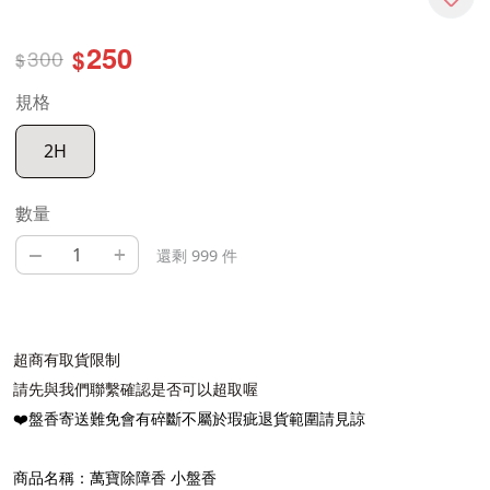
250
300
$
$
規格
2H
數量
–
+
還剩 999 件
超商有取貨限制
請先與我們聯繫確認是否可以超取喔
❤️
盤香寄送難免會有碎斷不屬於瑕疵退貨範圍請見諒
商品名稱：萬寶除障香
小盤香